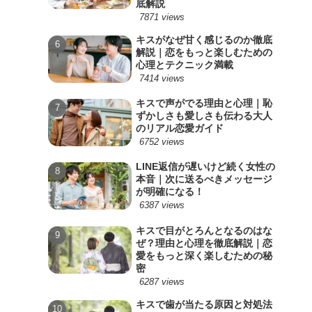
底解説
7871 views
キスがなぜ甘く感じるのか徹底
解説｜恋をもっと楽しむための
心理とテクニック満載
7414 views
キスで声がでる理由と心理｜恥
ずかしさも愛しさも伝わる大人
のリアル恋愛ガイド
6752 views
LINE返信が遅いけど続く女性の
本音｜次に送るべきメッセージ
が明確になる！
6387 views
キスで目がとろんとなるのはな
ぜ？理由と心理を徹底解説｜恋
愛をもっと深く楽しむための秘
密
6287 views
キスで歯が当たる原因と対処法