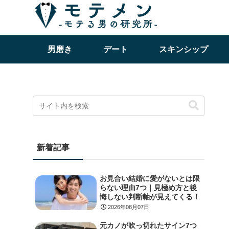
男磨き
デート
スキンシップ
新着記事
お見合い結婚に愛がないとは限
らない理由7つ｜見極め方と後
悔しない判断軸が見えてくる！
2026年08月07日
元カノが吹っ切れたサイン7つ