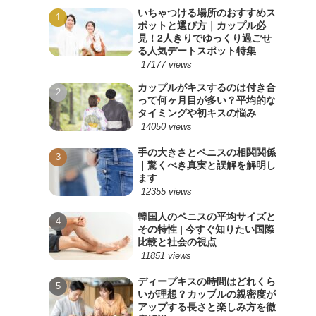
いちゃつける場所のおすすめス
ポットと選び方｜カップル必
見！2人きりでゆっくり過ごせ
る人気デートスポット特集
17177 views
カップルがキスするのは付き合
って何ヶ月目が多い？平均的な
タイミングや初キスの悩み
14050 views
手の大きさとペニスの相関関係
｜驚くべき真実と誤解を解明し
ます
12355 views
韓国人のペニスの平均サイズと
その特性 | 今すぐ知りたい国際
比較と社会の視点
11851 views
ディープキスの時間はどれくら
いが理想？カップルの親密度が
アップする長さと楽しみ方を徹