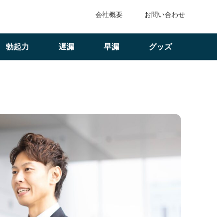
会社概要
お問い合わせ
勃起力
遅漏
早漏
グッズ
者だけが知る本命彼女を惹きつける極意