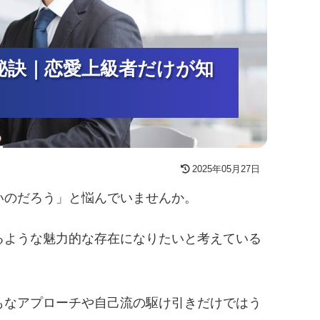
秘訣｜恋愛上級者だけが知
秘訣｜恋愛上級者だけが知
秘訣｜恋愛上級者だけが知
2025年05月27日
いのだろう」と悩んでいませんか。
るような魅力的な存在になりたいと考えている
もなアプローチや自己流の駆け引きだけではう