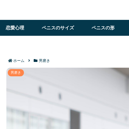
恋愛心理
ペニスのサイズ
ペニスの形
ホーム
男磨き
モテる男が女性に追いかけさせる秘訣｜恋愛上級
男磨き