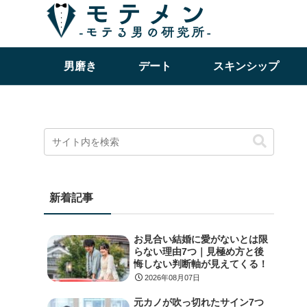
男磨き
デート
スキンシップ
新着記事
お見合い結婚に愛がないとは限
らない理由7つ｜見極め方と後
悔しない判断軸が見えてくる！
2026年08月07日
元カノが吹っ切れたサイン7つ