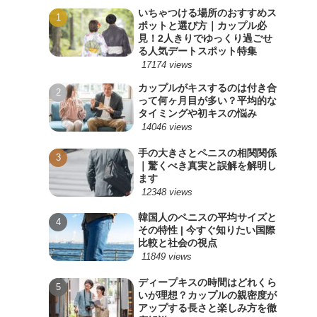
いちゃつける場所のおすすめス
ポットと選び方｜カップル必
見！2人きりでゆっくり過ごせ
る人気デートスポット特集
17174 views
カップルがキスするのは付き合
って何ヶ月目が多い？平均的な
タイミングや初キスの悩み
14046 views
手の大きさとペニスの相関関係
｜驚くべき真実と誤解を解明し
ます
12348 views
韓国人のペニスの平均サイズと
その特性 | 今すぐ知りたい国際
比較と社会の視点
11849 views
ディープキスの時間はどれくら
いが理想？カップルの親密度が
アップする長さと楽しみ方を徹