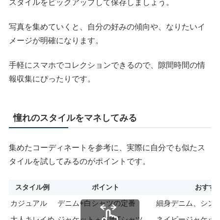
スタイルをピックアップして保存しましょう。
写真を集めていくと、自分の好みの傾向や、なりたいイ
メージが明確になります。
手軽にスマホでコレクションできるので、隙間時間の情
報収集にぴったりです。
憧れのスタイルをマネしてみる
集めたコーディネートを参考に、実際に自分でも似たス
タイルを試してみるのがポイントです。
スタイル例
ポイント
おすす
カジュアル
デニム+白シャツの定番
細身デニム、シン
大人キレイめ
ジャケット＋無地Tシャツ
ネイビージャケッ