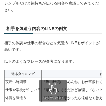
シンプルだけど気持ちが伝わる内容を意識してみてくだ
さい。
相手を気遣う内容のLINEの例文
相手の体調や仕事の都合などを気遣うLINEもポイントが
高いです。
以下のようなフレーズが参考になります。
送るタイミング
お
夜遅い時間帯
「遅い時間にごめんね。お仕事疲れて
仕事や学校が忙しい日
「最近忙しそうだけど無理してない？
体調を気遣う
「明日、体調悪かったら遠慮なく教え
スクロールできます