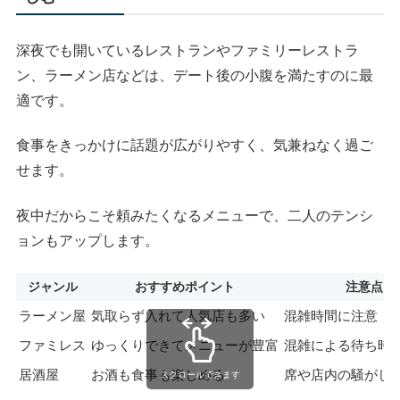
深夜でも開いているレストランやファミリーレストラ
ン、ラーメン店などは、デート後の小腹を満たすのに最
適です。
食事をきっかけに話題が広がりやすく、気兼ねなく過ご
せます。
夜中だからこそ頼みたくなるメニューで、二人のテンシ
ョンもアップします。
ジャンル
おすすめポイント
注意点
ラーメン屋
気取らず入れて人気店も多い
混雑時間に注意
ファミレス
ゆっくりできてメニューが豊富
混雑による待ち時
居酒屋
お酒も食事も楽しめる
席や店内の騒がし
スクロールできます