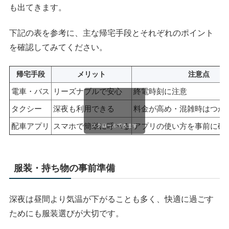
も出てきます。
下記の表を参考に、主な帰宅手段とそれぞれのポイント
を確認してみてください。
帰宅手段
メリット
注意点
電車・バス
リーズナブルで安心
終電時刻に注意
タクシー
深夜も利用できる
料金が高め・混雑時はつか
配車アプリ
スマホで簡単に呼べる
アプリの使い方を事前に確
スクロールできます
服装・持ち物の事前準備
深夜は昼間より気温が下がることも多く、快適に過ごす
ためにも服装選びが大切です。