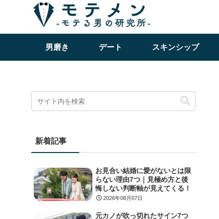
男磨き
デート
スキンシップ
新着記事
お見合い結婚に愛がないとは限
らない理由7つ｜見極め方と後
悔しない判断軸が見えてくる！
2026年08月07日
元カノが吹っ切れたサイン7つ