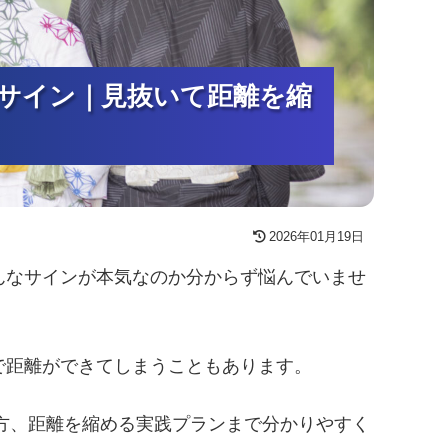
サイン｜見抜いて距離を縮
サイン｜見抜いて距離を縮
サイン｜見抜いて距離を縮
2026年01月19日
んなサインが本気なのか分からず悩んでいませ
で距離ができてしまうこともあります。
け方、距離を縮める実践プランまで分かりやすく