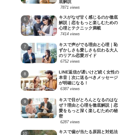
底解説
7871 views
キスがなぜ甘く感じるのか徹底
解説｜恋をもっと楽しむための
心理とテクニック満載
7414 views
キスで声がでる理由と心理｜恥
ずかしさも愛しさも伝わる大人
のリアル恋愛ガイド
6752 views
LINE返信が遅いけど続く女性の
本音｜次に送るべきメッセージ
が明確になる！
6387 views
キスで目がとろんとなるのはな
ぜ？理由と心理を徹底解説｜恋
愛をもっと深く楽しむための秘
密
6287 views
キスで歯が当たる原因と対処法