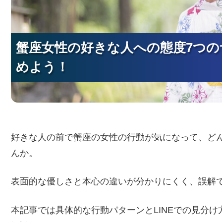
蟹座女性の好きな人への態度7つの
蟹座女性の好きな人への態度7つの
蟹座女性の好きな人への態度7つの
めよう！
めよう！
めよう！
好きな人の前で蟹座の女性の行動が気になって、ど
んか。
表面的な優しさと本心の違いが分かりにくく、誤解
本記事では具体的な行動パターンとLINEでの見分