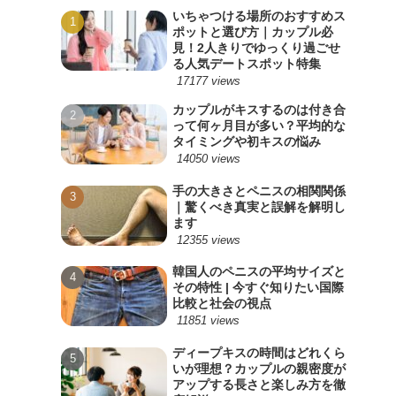
いちゃつける場所のおすすめス
ポットと選び方｜カップル必
見！2人きりでゆっくり過ごせ
る人気デートスポット特集
17177 views
カップルがキスするのは付き合
って何ヶ月目が多い？平均的な
タイミングや初キスの悩み
14050 views
手の大きさとペニスの相関関係
｜驚くべき真実と誤解を解明し
ます
12355 views
韓国人のペニスの平均サイズと
その特性 | 今すぐ知りたい国際
比較と社会の視点
11851 views
ディープキスの時間はどれくら
いが理想？カップルの親密度が
アップする長さと楽しみ方を徹