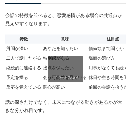
会話の特徴を並べると、恋愛感情がある場合の共通点が
見えやすくなります。
特徴
意味
注目点
質問が深い
あなたを知りたい
価値観まで聞くか
二人で話したがる
特別感がある
場面の選び方
継続的に連絡する
接点を保ちたい
用事がなくても続く
予定を探る
会う可能性を見ている
休日や空き時間を聞
スクロールできます
反応を覚えている
関心が高い
前回の会話を拾うか
話の深さだけでなく、未来につながる動きがあるかが大
きな分かれ目です。