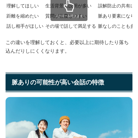
理解してほしい
生活背景の説明が多い
誤解防止の共有に
距離を縮めたい
質問が往復しやすい
脈あり要素になり
スクロールできます
話し相手がほしい
その場で話して満足する
脈なしのことも多
この違いを理解しておくと、必要以上に期待したり落ち
込んだりしにくくなります。
脈ありの可能性が高い会話の特徴