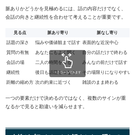
脈ありかどうかを見極めるには、話の内容だけでなく、
会話の向きと継続性を合わせて考えることが重要です。
見る点
脈あり寄り
脈なし寄り
話題の深さ
悩みや価値観まで話す
表面的な近況中心
質問の有無
あなたにもよく聞く
自分の話だけで終わる
会話の場
二人の時間を作る
みんなの前だけで話す
継続性
後日も話題をつなぐ
その場限りになりやすい
スクロールできます
距離の縮め方
次の約束に近づく
雑談のまま終わる
一つの要素だけで決めるのではなく、複数のサインが重
なるかで見ると勘違いを減らせます。