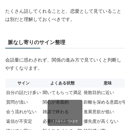
たくさん話してくれることと、恋愛として見ていること
は別だと理解しておくべきです。
脈なし寄りのサイン整理
会話量に惑わされず、関係の進み方で見ていくと判断し
やすくなります。
サイン
よくある状態
意味
自分の話だけ多い
聞いてもらって満足
発散目的に近い
質問が浅い
関心が表面的
距離を深める意図が弱
会う流れがない
雑談で終わる
進展意欲が低い
返信が不安定
必要時だけ続く
優先度が高くない
スクロールできます