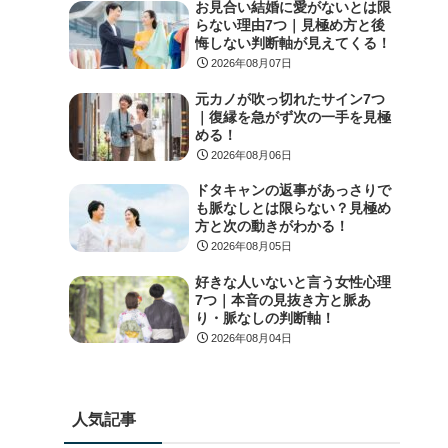
お見合い結婚に愛がないとは限
らない理由7つ｜見極め方と後
悔しない判断軸が見えてくる！
2026年08月07日
元カノが吹っ切れたサイン7つ
｜復縁を急がず次の一手を見極
める！
2026年08月06日
ドタキャンの返事があっさりで
も脈なしとは限らない？見極め
方と次の動きがわかる！
2026年08月05日
好きな人いないと言う女性心理
7つ｜本音の見抜き方と脈あ
り・脈なしの判断軸！
2026年08月04日
人気記事