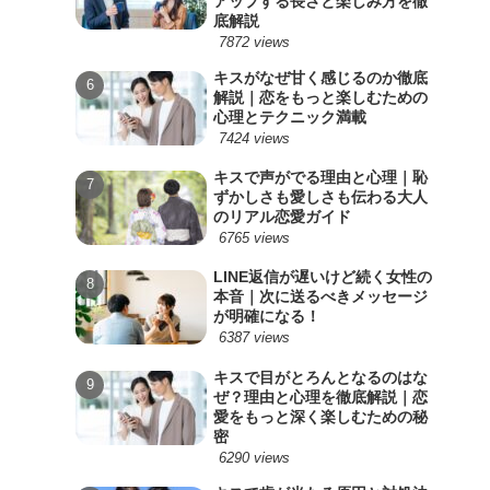
アップする長さと楽しみ方を徹
底解説
7872 views
キスがなぜ甘く感じるのか徹底
解説｜恋をもっと楽しむための
心理とテクニック満載
7424 views
キスで声がでる理由と心理｜恥
ずかしさも愛しさも伝わる大人
のリアル恋愛ガイド
6765 views
LINE返信が遅いけど続く女性の
本音｜次に送るべきメッセージ
が明確になる！
6387 views
キスで目がとろんとなるのはな
ぜ？理由と心理を徹底解説｜恋
愛をもっと深く楽しむための秘
密
6290 views