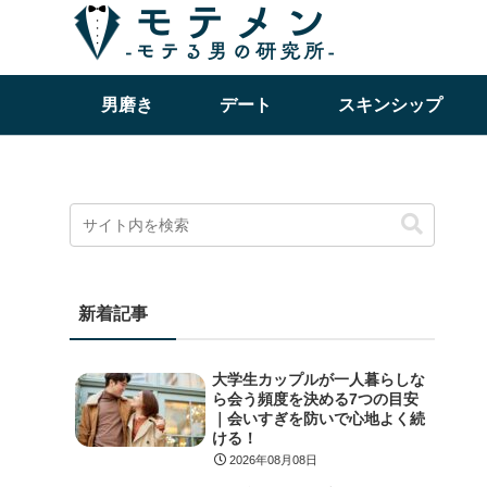
男磨き
デート
スキンシップ
新着記事
大学生カップルが一人暮らしな
ら会う頻度を決める7つの目安
｜会いすぎを防いで心地よく続
ける！
2026年08月08日