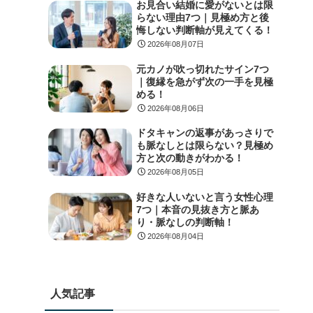
お見合い結婚に愛がないとは限
らない理由7つ｜見極め方と後
悔しない判断軸が見えてくる！
2026年08月07日
元カノが吹っ切れたサイン7つ
｜復縁を急がず次の一手を見極
める！
2026年08月06日
ドタキャンの返事があっさりで
も脈なしとは限らない？見極め
方と次の動きがわかる！
2026年08月05日
好きな人いないと言う女性心理
7つ｜本音の見抜き方と脈あ
り・脈なしの判断軸！
2026年08月04日
人気記事