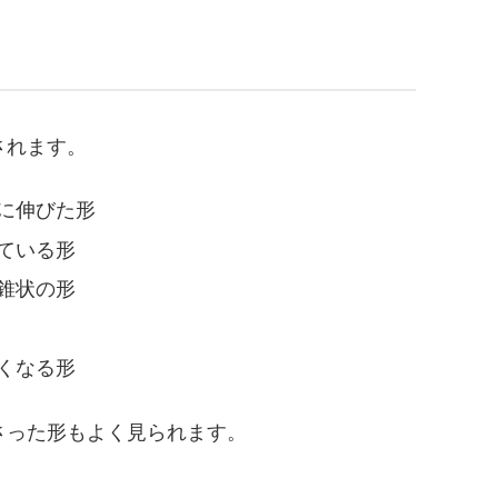
されます。
に伸びた形
ている形
錐状の形
くなる形
さった形もよく見られます。