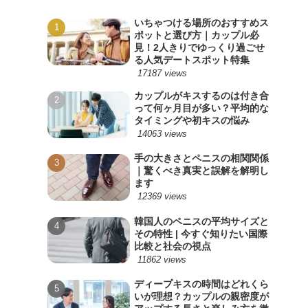
いちゃつける場所のおすすめス
ポットと選び方｜カップル必
見！2人きりでゆっくり過ごせ
る人気デートスポット特集
17187 views
カップルがキスするのは付き合
って何ヶ月目が多い？平均的な
タイミングや初キスの悩み
14063 views
手の大きさとペニスの相関関係
｜驚くべき真実と誤解を解明し
ます
12369 views
韓国人のペニスの平均サイズと
その特性 | 今すぐ知りたい国際
比較と社会の視点
11862 views
ディープキスの時間はどれくら
いが理想？カップルの親密度が