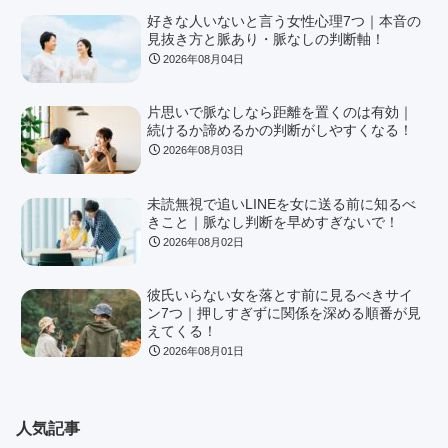
好きな人いないと言う女性心理7つ｜本音の
見抜き方と脈あり・脈なしの判断軸！
2026年08月04日
片思いで脈なしなら距離を置くのは有効｜
続けるか諦めるかの判断がしやすくなる！
2026年08月03日
未読無視で追いLINEを女に送る前に知るべ
きこと｜脈なし判断を早めすぎないで！
2026年08月02日
彼氏いらない女を落とす前に見るべきサイ
ン7つ｜押しすぎずに関係を深める順番が見
えてくる！
2026年08月01日
人気記事