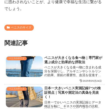
に惑わされないことが、より健康で幸福な生活に繋がる
でしょう。
ペニスのサイズ
関連記事
ペニスが大きくなる食べ物｜専門家が
ペニスのサイズ
選ぶ成分と効果的な摂取法
ペニスが大きくなる食べ物に含まれる成
分を深掘りし、アルギニンやシトルリン
の効果、亜鉛の重要性、血流を促進する
ビタミンEやアリシンについて詳しく解
2025年05月24日
説します。さらに、成分を効率的に摂取
し、誇張された情報を区別する方法を伝
日本一大きいペニス実測記録7つの検
ペニスのサイズ
授。興味深い知識と健康的なライフスタ
証視点｜写真や測定法の真偽を見抜
イルを両立させましょう。
く！
日本一でかいペニスの実測記録とデータ
検証を軸に、ギネスや国内報告の比較、