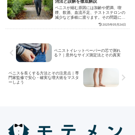
消法と誤解を徹底解説
提供します。クリニック選びに悩む方必
ペニスが縮む原因には加齢や肥満、喫
見の内容です。
煙、飲酒、血流不足、テストステロンの
減少など多岐に渡ります。その問題に対
する生活習慣の改善や医療的アプロー
2025年05月24日
チ、日常でできる予防策を詳しく解説
し、誤解されがちな一般認識への洞察も
提供します。自信を持ち続けるための実
践的な方法を学びましょう。
ペニストイレットペーパーの芯で測れ
る？｜意外なサイズ測定法とその真実
ペニスを長くする方法とその注意点｜専
門家監修で安心・確実な増大術をマスタ
ーしよう