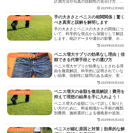
計測方法や写真の信頼性の見分け方、第
三者検証の重要性、医学的リスク、増大
2025年12月09日
手段の安全性と法的配慮まで、証拠の見
方と注意点を丁寧に解説。具体的な計測
手の大きさとペニスの相関関係｜驚く
ペニスのサイズ
手順や器具選び、医師が確認すべきポイ
べき真実と誤解を解明します
ント、虚偽報告を見抜くチェックリス
手の大きさとペニスの大きさの関係につ
ト、増大法のリスク回避策も掲載。
いて、科学的な視点から深掘りして解説
します。統計データや遺伝の影響、ホル
モンバランスなど多角的な視点で考察
2025年05月24日
し、一般的な誤解を解消します。また、
正確な測定方法や身体の他の特徴との関
ペニス増大サプリの効果なし理由｜信
ペニスのサイズ
連性についても詳しく解説し、あなたの
頼できる代替手段とその選び方
疑問に答えます。興味深い分析と知識を
ペニス増大サプリが効果なしとされる理
通じて、新たな発見を提供します。
由を徹底解説。科学的に証明されていな
い効果、信頼性に疑問のある成分、実際
の口コミと広告のギャップ、そして個人
2025年05月24日
差の影響を探ります。また、一般的な成
分の限界や使用時のリスクを紹介し、安
ペニス増大の金額を徹底解説｜費用を
ペニスのサイズ
全で効果的な他の選択肢に注目します。
抑えて理想の結果を手に入れよう！
ペニス増大を考える全ての方への必読情
ペニス増大の金額について詳しく知りた
報です。
い方のために、料金相場から手術の種類
別費用、施術選択による価格差や追加オ
プションの料金、各クリニックの料金比
2025年05月24日
較までを解説します。また、金額を抑え
るポイントや、影響を与える要因につい
ペニスが縮む原因と対策｜効果的な解
ペニスのサイズ
ても触れ、あなたの選択に役立つ情報を