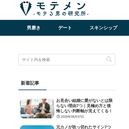
男磨き
デート
スキンシップ
新着記事
お見合い結婚に愛がないとは限
らない理由7つ｜見極め方と後
悔しない判断軸が見えてくる！
2026年08月07日
元カノが吹っ切れたサイン7つ