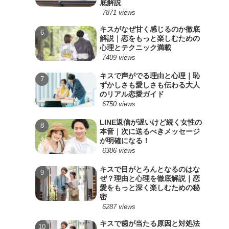
底解説
7871 views
キスがなぜ甘く感じるのか徹底
解説｜恋をもっと楽しむための
心理とテクニック満載
7409 views
キスで声がでる理由と心理｜恥
ずかしさも愛しさも伝わる大人
のリアル恋愛ガイド
6750 views
LINE返信が遅いけど続く女性の
本音｜次に送るべきメッセージ
が明確になる！
6386 views
キスで目がとろんとなるのはな
ぜ？理由と心理を徹底解説｜恋
愛をもっと深く楽しむための秘
密
6287 views
キスで歯が当たる原因と対処法