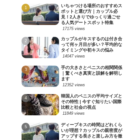
いちゃつける場所のおすすめス
ポットと選び方｜カップル必
見！2人きりでゆっくり過ごせ
る人気デートスポット特集
17175 views
カップルがキスするのは付き合
って何ヶ月目が多い？平均的な
タイミングや初キスの悩み
14047 views
手の大きさとペニスの相関関係
｜驚くべき真実と誤解を解明し
ます
12352 views
韓国人のペニスの平均サイズと
その特性 | 今すぐ知りたい国際
比較と社会の視点
11849 views
ディープキスの時間はどれくら
いが理想？カップルの親密度が
アップする長さと楽しみ方を徹