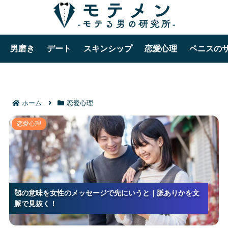
男磨き
デート
スキンシップ
恋愛心理
ペニスの
ホーム
恋愛心理
🥰の意味を女性のメッセージで先にいうと｜脈ありか
恋愛心理
を文脈で見抜く！
&#x1f970;の意味を女性のメッセージで先にいうと｜脈あ
🥰の意味を女性のメッセージで先にいうと｜脈ありかを文
🥰の意味を女性のメッセージで先にいうと｜脈ありかを文
りかを文脈で見抜く！
脈で見抜く！
脈で見抜く！