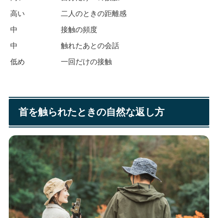
高い
二人のときの距離感
中
接触の頻度
中
触れたあとの会話
低め
一回だけの接触
首を触られたときの自然な返し方