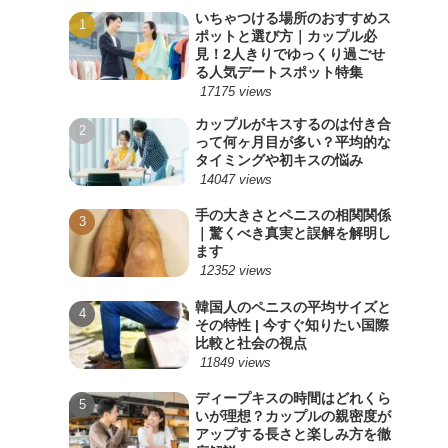
いちゃつける場所のおすすめス
ポットと選び方｜カップル必
見！2人きりでゆっくり過ごせ
る人気デートスポット特集
17175 views
カップルがキスするのは付き合
って何ヶ月目が多い？平均的な
タイミングや初キスの悩み
14047 views
手の大きさとペニスの相関関係
｜驚くべき真実と誤解を解明し
ます
12352 views
韓国人のペニスの平均サイズと
その特性 | 今すぐ知りたい国際
比較と社会の視点
11849 views
ディープキスの時間はどれくら
いが理想？カップルの親密度が
アップする長さと楽しみ方を徹