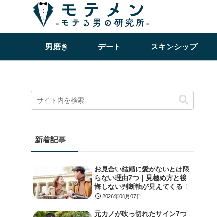
男磨き
デート
スキンシップ
新着記事
お見合い結婚に愛がないとは限
らない理由7つ｜見極め方と後
悔しない判断軸が見えてくる！
2026年08月07日
元カノが吹っ切れたサイン7つ