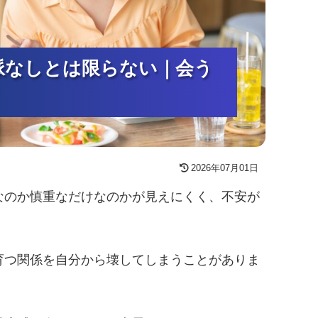
脈なしとは限らない｜会う
脈なしとは限らない｜会う
脈なしとは限らない｜会う
2026年07月01日
なのか慎重なだけなのかが見えにくく、不安が
育つ関係を自分から壊してしまうことがありま