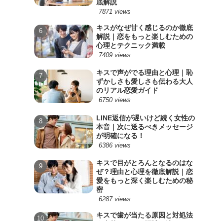
底解説
7871 views
キスがなぜ甘く感じるのか徹底
解説｜恋をもっと楽しむための
心理とテクニック満載
7409 views
キスで声がでる理由と心理｜恥
ずかしさも愛しさも伝わる大人
のリアル恋愛ガイド
6750 views
LINE返信が遅いけど続く女性の
本音｜次に送るべきメッセージ
が明確になる！
6386 views
キスで目がとろんとなるのはな
ぜ？理由と心理を徹底解説｜恋
愛をもっと深く楽しむための秘
密
6287 views
キスで歯が当たる原因と対処法